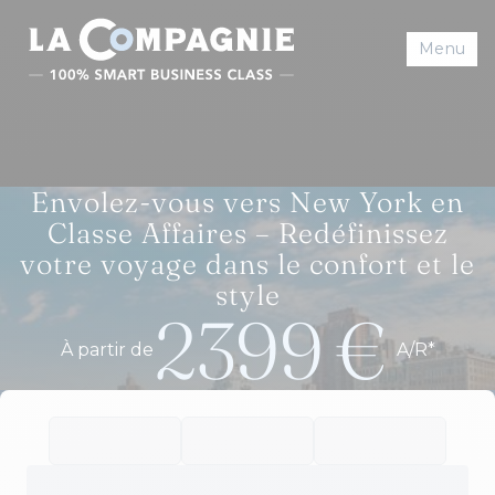
Menu
Envolez-vous vers New York en
Classe Affaires – Redéfinissez
votre voyage dans le confort et le
style
2399
€
À partir de
A/R*