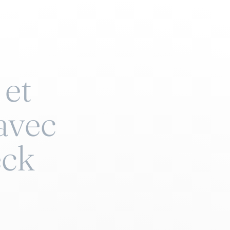
 et
avec
eck