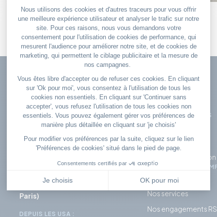
Pour effectuer une réservation, une
MES RÉSERVATIONS
modification ou poser vos questions
S'enregistrer
CONTACTEZ NOTRE SERVICE CLIENT
Réserver un vol
Contactez-nous
Gérer ma réservation
DEPUIS LA FRANCE :
DÉCOUVREZ LA COM
0 892 230 240
(0,45€/min)
Qui sommes-nous
Tous les jours
de 8h à 18h ( heure de
Nos services
Paris)
Nos engagements R
DEPUIS LES USA :