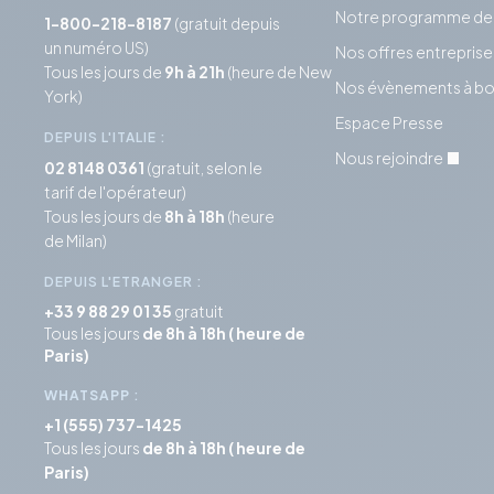
Notre programme de f
1-800-218-8187
(gratuit depuis
un numéro US)
Nos offres entreprise
Tous les jours de
9h à 21h
(heure de New
Nos évènements à bo
York)
Espace Presse
DEPUIS L'ITALIE :
Nous rejoindre
02 8148 0361
(gratuit, selon le
tarif de l'opérateur)
Tous les jours de
8h à 18h
(heure
de Milan)
DEPUIS L'ETRANGER :
+33 9 88 29 01 35
gratuit
Tous les jours
de 8h à 18h ( heure de
Paris)
WHATSAPP
:
+1 (555) 737-1425
Tous les jours
de 8h à 18h ( heure de
Paris)