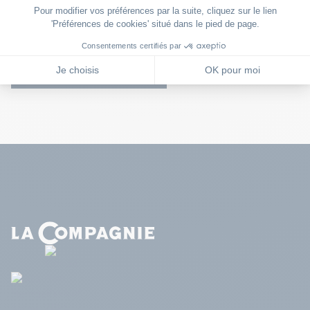
Auberge Quintessence
Col de la Couillole Roubion
06200 Nice
VISITER LE SITE WEB