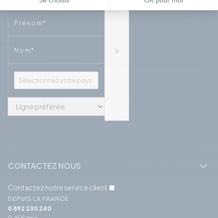
Phone
Phone
CONTACTEZ NOUS
Contactez notre service client
DEPUIS LA FRANCE
0 892 230 240
0,45€/min