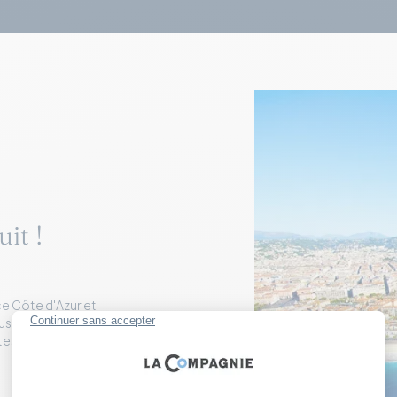
it !
ice Côte d'Azur et
us touristique Nice le
ites guidées, avantages