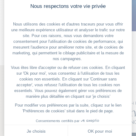
NOS BONS PLANS
FRENCH 
Le "French
5 PROMENADE DES AN
06000 Nice