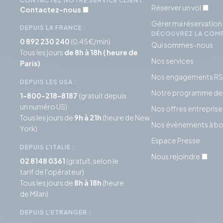
CONTACTEZ NOTRE SERVICE CLIENT
Réserver un vol
Contactez-nous
Gérer ma réservation
DEPUIS LA FRANCE :
DÉCOUVREZ LA COM
0 892 230 240
(0,45€/min)
Qui sommes-nous
Tous les jours
de 8h à 18h ( heure de
Nos services
Paris)
Nos engagements R
DEPUIS LES USA :
Notre programme de f
1-800-218-8187
(gratuit depuis
un numéro US)
Nos offres entreprise
Tous les jours de
9h à 21h
(heure de New
Nos évènements à bo
York)
Espace Presse
DEPUIS L'ITALIE :
Nous rejoindre
02 8148 0361
(gratuit, selon le
tarif de l'opérateur)
Tous les jours de
8h à 18h
(heure
de Milan)
DEPUIS L'ETRANGER :