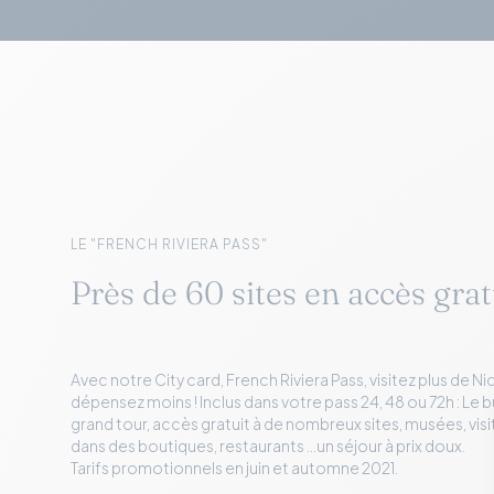
LE "FRENCH RIVIERA PASS"
Près de 60 sites en accès gratu
Avec notre City card, French Riviera Pass, visitez plus de N
dépensez moins ! Inclus dans votre pass 24, 48 ou 72h : Le b
grand tour, accès gratuit à de nombreux sites, musées, vis
dans des boutiques, restaurants …un séjour à prix doux.
Tarifs promotionnels en juin et automne 2021.