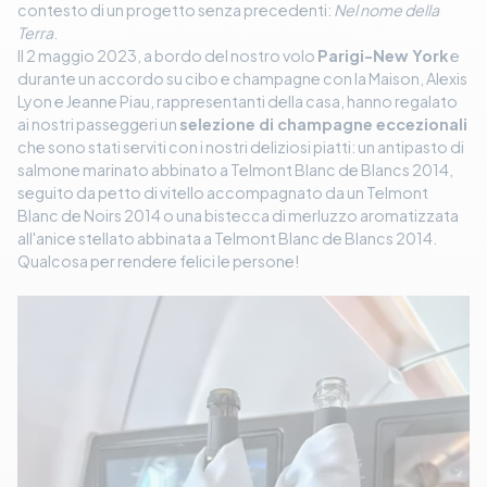
contesto di un progetto senza precedenti:
Nel nome della
Terra
.
Il 2 maggio 2023, a bordo del nostro volo
Parigi-New York
e
durante un accordo su cibo e champagne con la Maison, Alexis
Lyon e Jeanne Piau, rappresentanti della casa, hanno regalato
ai nostri passeggeri un
selezione di champagne eccezionali
che sono stati serviti con i nostri deliziosi piatti: un antipasto di
salmone marinato abbinato a Telmont Blanc de Blancs 2014,
seguito da petto di vitello accompagnato da un Telmont
Blanc de Noirs 2014 o una bistecca di merluzzo aromatizzata
all'anice stellato abbinata a Telmont Blanc de Blancs 2014.
Qualcosa per rendere felici le persone!