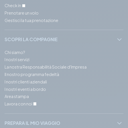
Check in
Prenotare un volo
Gestisci la tua prenotazione
SCOPRI LA COMPAGNIE
Chi siamo?
I nostri servizi
La nostra Responsabilità Sociale d'Impresa
Il nostro programma fedeltà
I nostri clienti aziendali
I nostri eventi a bordo
Area stampa
Lavora con noi
PREPARA IL MIO VIAGGIO