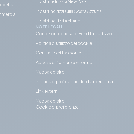
I nostri indirizzi a New York
fedeltà
I nostri indirizzi sulla Costa Azzurra
mmerciali
I nostri indirizzi a Milano
NOTE LEGALI
Condizioni generali di vendita e utilizzo
Politica di utilizzo dei cookie
Contratto di trasporto
Accessibilità: non conforme
Mappa del sito
Politica di protezione dei dati personali
Link esterni
Mappa del sito
Cookie di preferenze