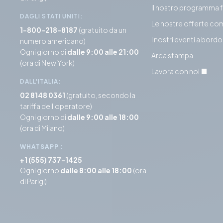
Il nostro programma 
DAGLI STATI UNITI:
Le nostre offerte co
1-800-218-8187
(gratuito da un
I nostri eventi a bordo
numero americano)
Ogni giorno di
dalle 9:00 alle 21:00
Area stampa
(ora di New York)
Lavora con noi
DALL'ITALIA:
02 8148 0361
(gratuito, secondo la
tariffa dell'operatore)
Ogni giorno di
dalle 9:00 alle 18:00
(ora di Milano)
WHATSAPP
:
+1 (555) 737-1425
Ogni giorno
dalle 8:00 alle 18:00
(ora
di Parigi)