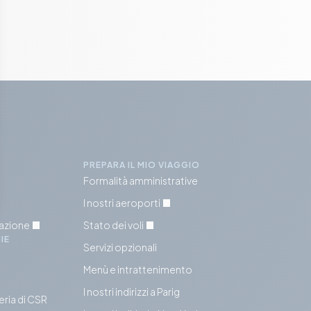
PREPARA IL MIO VIAGGIO
Formalità amministrative
I nostri aeroporti
tazione
Stato dei voli
IE
Servizi opzionali
Menù e intrattenimento
I nostri indirizzi a Parig
eria di CSR