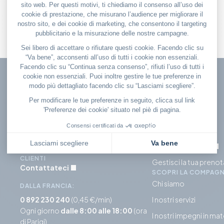
Per effettuare una prenotazione,
IL MIEI VOLI
apportare una modifica o porre
Check in
domande
Prenotare un volo
CONTATTA IL NOSTRO SERVIZIO
CLIENTI
Gestisci la tua preno
Contattateci
SCOPRI LA COMPAGN
Chi siamo
DALLA FRANCIA:
0 892 230 240
(0,45 €/min)
I nostri servizi
Ogni giorno
dalle 8:00 alle 18:00
(ora
I nostri impegni in mat
di Parigi)