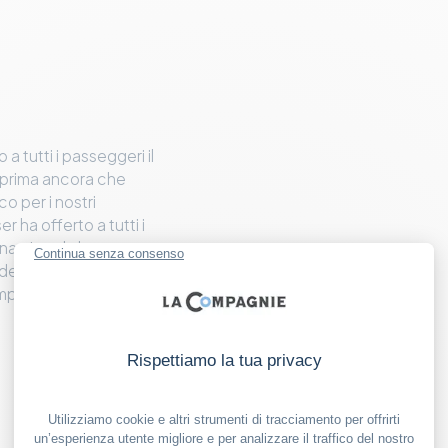
a tutti i passeggeri il
 prima ancora che
o per i nostri
r ha offerto a tutti i
una piccola borsa
 dei croissant Kayser,
mpagnie! Una notizia