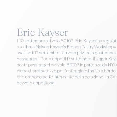
Eric Kayser
Il 10 settembre sul volo B0102, Eric Kayser ha regalato 
suo libro «Maison Kayser's French Pastry Workshop»
uscisse il 12 settembre. Un vero privilegio gastronomic
passeggeri! Poco dopo, il 17 settembre, il signor Kayse
nostri passeggeri del volo B0103 in partenza da NY 
piena di prelibatezze per festeggiare l'arrivo a bordo
che ora sono parte integrante della colazione La Co
davvero appetitosa!