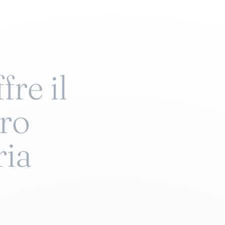
fre il
bro
ria