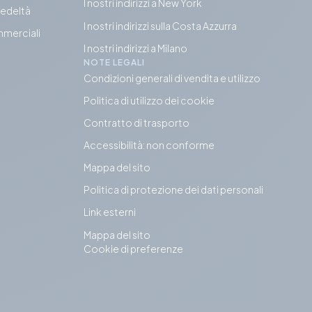
I nostri indirizzi a New York
fedeltà
I nostri indirizzi sulla Costa Azzurra
mmerciali
I nostri indirizzi a Milano
NOTE LEGALI
Condizioni generali di vendita e utilizzo
Politica di utilizzo dei cookie
Contratto di trasporto
Accessibilità: non conforme
Mappa del sito
Politica di protezione dei dati personali
Link esterni
Mappa del sito
Cookie di preferenze