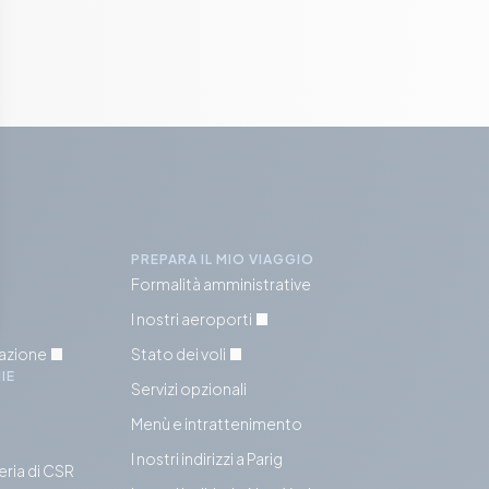
PREPARA IL MIO VIAGGIO
Formalità amministrative
I nostri aeroporti
tazione
Stato dei voli
IE
Servizi opzionali
Menù e intrattenimento
I nostri indirizzi a Parig
eria di CSR