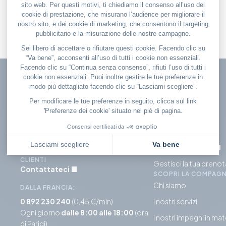
Per effettuare una prenotazione,
IL MIEI VOLI
apportare una modifica o porre
Check in
domande
Prenotare un volo
CONTATTA IL NOSTRO SERVIZIO
CLIENTI
Gestisci la tua preno
Contattateci
SCOPRI LA COMPAGN
Chi siamo
DALLA FRANCIA:
0 892 230 240
(0,45 €/min)
I nostri servizi
Ogni giorno
dalle 8:00 alle 18:00
(ora
I nostri impegni in mat
di Parigi)