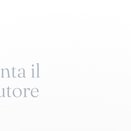
d
nta il
utore