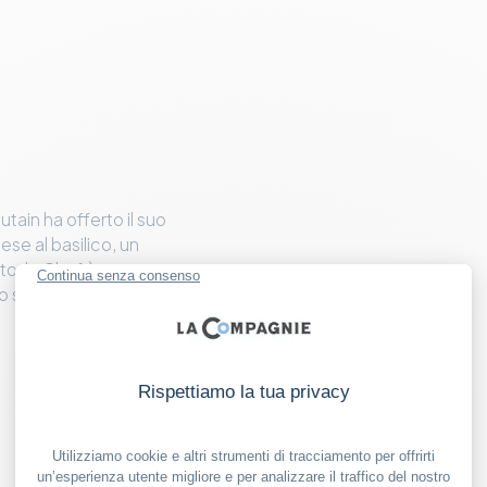
utain ha offerto il suo
se al basilico, un
to, lo Chef è venuto a
lio sul volo B0100.