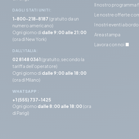
Il nostro programma 
DAGLI STATI UNITI:
Le nostre offerte co
1-800-218-8187
(gratuito da un
I nostri eventi a bordo
numero americano)
Ogni giorno di
dalle 9:00 alle 21:00
Area stampa
(ora di New York)
Lavora con noi
DALL'ITALIA:
02 8148 0361
(gratuito, secondo la
tariffa dell'operatore)
Ogni giorno di
dalle 9:00 alle 18:00
(ora di Milano)
WHATSAPP
:
+1 (555) 737-1425
Ogni giorno
dalle 8:00 alle 18:00
(ora
di Parigi)