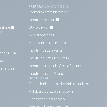
PREPARA IL MIO VIAGGIO
Formalità amministrative
I nostri aeroporti
tazione
Stato dei voli
IE
Servizi opzionali
Menù e intrattenimento
I nostri indirizzi a Parig
eria di CSR
I nostri indirizzi a New York
fedeltà
I nostri indirizzi sulla Costa Azzurra
mmerciali
I nostri indirizzi a Milano
NOTE LEGALI
Condizioni generali di vendita e utilizzo
Politica di utilizzo dei cookie
Contratto di trasporto
Accessibilità: non conforme