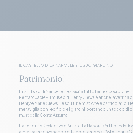
IL CASTELLO DI LA NAPOULE E IL SUO GIARDINO
Patrimonio!
È il simbolo di Mandelieu e si visita tutto l'anno, così come i
Remarquable». Il museo di Henry Clews è anche la vetrina 
Henry e Marie Clews. Le sculture mistiche e particolari di H
meraviglia con l'edificio e i giardini, portando un tocco di or
must della Costa Azzurra.
È anche una Residenza d'Artista. La Napoule Art Foundatio
americana senza scopo di lucro, creata nel 1951 da Marie C