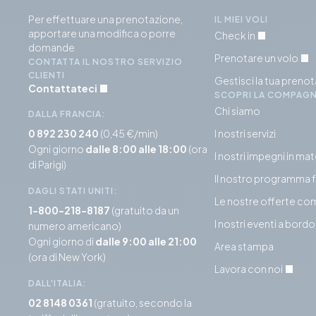
Per effettuare una prenotazione,
IL MIEI VOLI
apportare una modifica o porre
Check in
domande
Prenotare un volo
CONTATTA IL NOSTRO SERVIZIO
CLIENTI
Gestisci la tua preno
Contattateci
SCOPRI LA COMPAGN
Chi siamo
DALLA FRANCIA:
0 892 230 240
(0,45 €/min)
I nostri servizi
Ogni giorno
dalle 8:00 alle 18:00
(ora
I nostri impegni in mat
di Parigi)
Il nostro programma 
DAGLI STATI UNITI:
Le nostre offerte co
1-800-218-8187
(gratuito da un
I nostri eventi a bordo
numero americano)
Ogni giorno di
dalle 9:00 alle 21:00
Area stampa
(ora di New York)
Lavora con noi
DALL'ITALIA:
02 8148 0361
(gratuito, secondo la