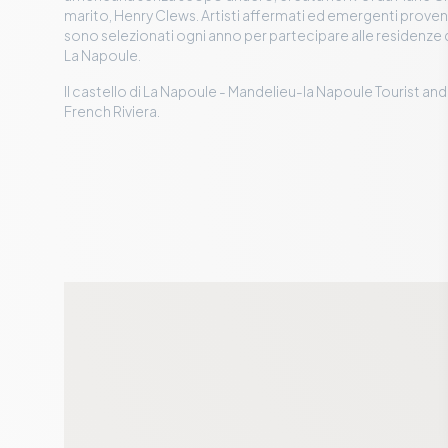
marito, Henry Clews. Artisti affermati ed emergenti proven
sono selezionati ogni anno per partecipare alle residenze d
La Napoule.
Il castello di La Napoule - Mandelieu-la Napoule Tourist a
French Riviera.