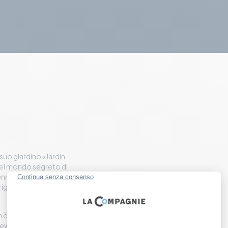
l suo giardino «Jardin
del mondo segreto di
enry Clews si integrano a
iginalità al luogo, un
n è una fondazione
lews in memoria del