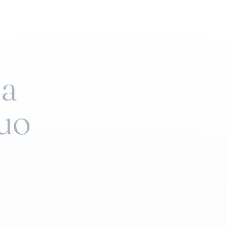
La
suo