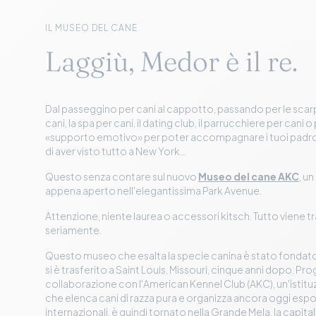
IL MUSEO DEL CANE
Laggiù, Medor è il re.
Dal passeggino per cani al cappotto, passando per le scarpe,
cani, la spa per cani, il dating club, il parrucchiere per cani o 
«supporto emotivo» per poter accompagnare i tuoi pad
di aver visto tutto a New York...
Questo senza contare sul nuovo
Museo del cane AKC
, u
appena aperto nell'elegantissima Park Avenue.
Attenzione, niente laurea o accessori kitsch. Tutto viene 
seriamente.
Questo museo che esalta la specie canina è stato fondato
si è trasferito a Saint Louis, Missouri, cinque anni dopo. Pr
collaborazione con l'American Kennel Club (AKC), un'istituz
che elenca cani di razza pura e organizza ancora oggi espo
internazionali, è quindi tornato nella Grande Mela, la capit