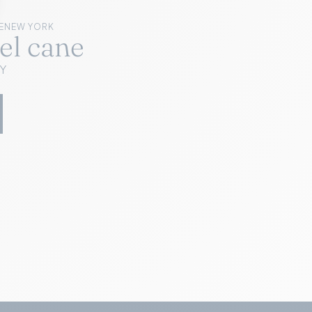
E
NEW YORK
el cane
NY