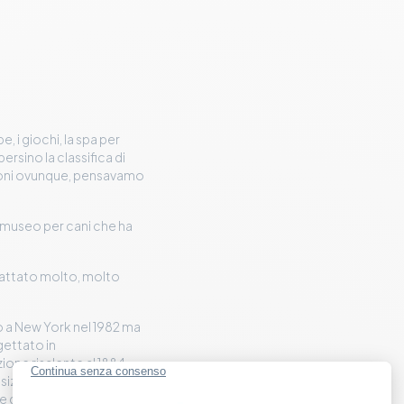
 i giochi, la spa per
persino la classifica di
roni ovunque, pensavamo
n museo per cani che ha
trattato molto, molto
 a New York nel 1982 ma
ogettato in
ione risalente al 1884
sizioni canine
ale del cagnolino per