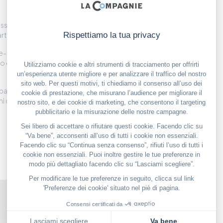
sionate di cani, sono
arte.
re-Jules Mène,
o e merita una visita se
mpagnia o sapere tutto
 di realtà virtuale.