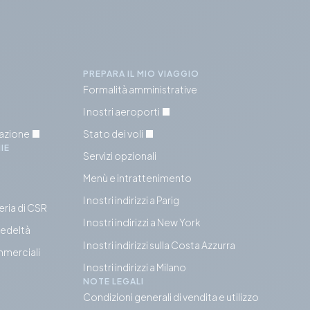
PREPARA IL MIO VIAGGIO
Formalità amministrative
I nostri aeroporti
tazione
Stato dei voli
IE
Servizi opzionali
Menù e intrattenimento
I nostri indirizzi a Parig
eria di CSR
I nostri indirizzi a New York
fedeltà
I nostri indirizzi sulla Costa Azzurra
mmerciali
I nostri indirizzi a Milano
NOTE LEGALI
Condizioni generali di vendita e utilizzo