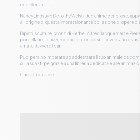
eccellenza.
Nancy Lindsay e Dorothy Welsh, due anime generose, appas
all'origine di questa impressionante collezione di opere d'
Dipinti, sculture, bronzi di Herbe-Alfred Jacquemart e Pier
porcellane, schizzi, medaglie, concorsi... L'inventario è vast
amate davvero i cani.
Puoi persino imparare ad addestrare il tuo animale da co
sulla sua stirpe grazie a una libreria dedicata e alle animazioni
Che vita da cane...