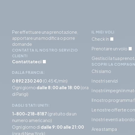
Per effettuare una prenotazione,
IL MIEI VOLI
apportare una modifica o porre
Check in
domande
Prenotare un volo
CONTATTA IL NOSTRO SERVIZIO
CLIENTI
Gestisci la tua preno
Contattateci
SCOPRI LA COMPAGN
Chi siamo
DALLA FRANCIA:
0 892 230 240
(0,45 €/min)
I nostri servizi
Ogni giorno
dalle 8:00 alle 18:00
(ora
I nostri impegni in mat
di Parigi)
Il nostro programma 
DAGLI STATI UNITI:
Le nostre offerte co
1-800-218-8187
(gratuito da un
I nostri eventi a bordo
numero americano)
Ogni giorno di
dalle 9:00 alle 21:00
Area stampa
(ora di New York)