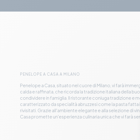
PENELOPE A CASA A MILANO
Penelope a Casa, situato nel cuore di Milano, vi farà imme
calda e raffinata, che ricorda la tradizione italiana della bu
condividere in famiglia. Il ristorante coniuga tradizione e
caratterizzato da specialità abruzzesi come la pasta fatta in
rivisitati. Grazie all'ambiente elegante e alla selezione di vi
Casa promette un'esperienza culinaria unica che vi farà sen