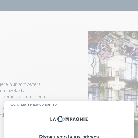
rgere in un'atmosfera
ona tavola da
 modernità, con un menu
 casa e alcuni piatti
ni regionali, Penelope a
tire davvero “a casa”.