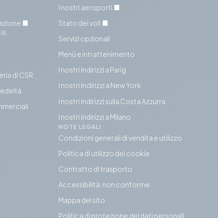
I nostri aeroporti
tazione
Stato dei voli
IE
Servizi opzionali
Menù e intrattenimento
I nostri indirizzi a Parig
eria di CSR
I nostri indirizzi a New York
fedeltà
I nostri indirizzi sulla Costa Azzurra
mmerciali
I nostri indirizzi a Milano
NOTE LEGALI
Condizioni generali di vendita e utilizzo
Politica di utilizzo dei cookie
Contratto di trasporto
Accessibilità: non conforme
Mappa del sito
Politica di protezione dei dati personali