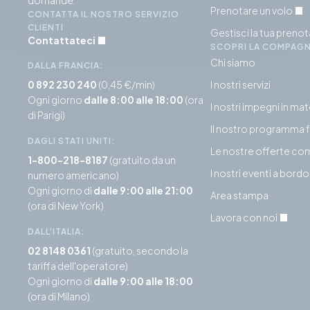
domande
Prenotare un volo
CONTATTA IL NOSTRO SERVIZIO
CLIENTI
Gestisci la tua preno
Contattateci
SCOPRI LA COMPAGN
Chi siamo
DALLA FRANCIA:
0 892 230 240
(0,45 €/min)
I nostri servizi
Ogni giorno
dalle 8:00 alle 18:00
(ora
I nostri impegni in mat
di Parigi)
Il nostro programma 
DAGLI STATI UNITI:
Le nostre offerte co
1-800-218-8187
(gratuito da un
I nostri eventi a bordo
numero americano)
Ogni giorno di
dalle 9:00 alle 21:00
Area stampa
(ora di New York)
Lavora con noi
DALL'ITALIA:
02 8148 0361
(gratuito, secondo la
tariffa dell'operatore)
Ogni giorno di
dalle 9:00 alle 18:00
(ora di Milano)