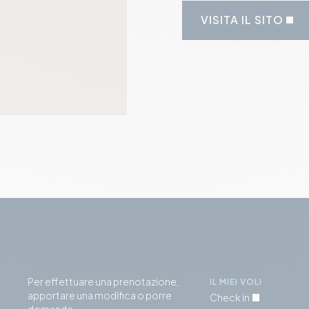
VISITA IL SITO
Per effettuare una prenotazione,
IL MIEI VOLI
apportare una modifica o porre
Check in